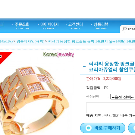
k/18k)
>
명품디자인(큐빅)
>
럭셔리 웅장한 핑크골드 큐빅 14k반지 (g-w1488r) 
럭셔리 웅장한 핑크골드 큐
코리아쥬얼리 할인쿠
판매가격 :
2,226,000원
적립금액 :
1%
색상선택
:
배송 지역
: 국내, 해외 배송 가