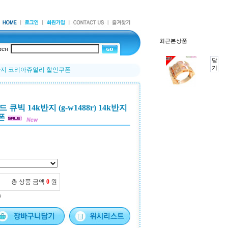
최근본상품
닫
기
14k반지 코리아쥬얼리 할인쿠폰
빅 14k반지 (g-w1488r) 14k반지
폰
총 상품 금액
0
원
능