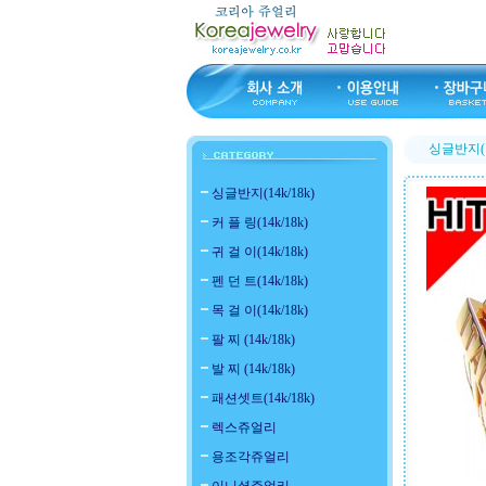
싱글반지(14
싱글반지(14k/18k)
커 플 링(14k/18k)
귀 걸 이(14k/18k)
펜 던 트(14k/18k)
목 걸 이(14k/18k)
팔 찌 (14k/18k)
발 찌 (14k/18k)
패션셋트(14k/18k)
렉스쥬얼리
용조각쥬얼리