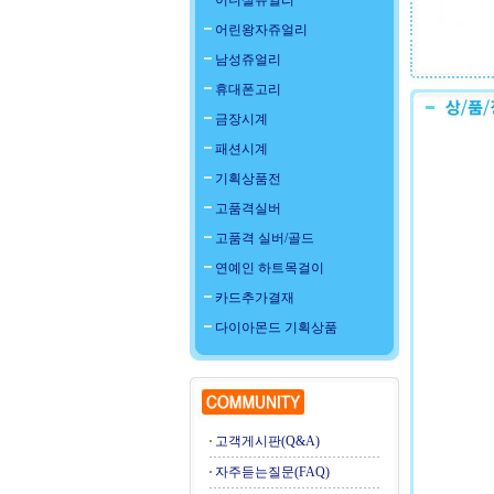
이니셜쥬얼리
어린왕자쥬얼리
남성쥬얼리
휴대폰고리
금장시계
패션시계
기획상품전
고품격실버
고품격 실버/골드
연예인 하트목걸이
카드추가결재
다이아몬드 기획상품
고객게시판(Q&A)
자주듣는질문(FAQ)