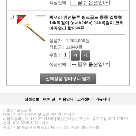
색상선택 :
럭셔리 런던블루 핑크골드 롱롱 일체형
14k목걸이 (g-ch246c) 14k목걸이 코리
아쥬얼리 할인쿠폰
상품가 :
1,204,000원
적립금 :
12040원
수량 :
+1
-1
색상선택 :
선택상품 장바구니 담기
상점정보
PC버젼
이용안내
고객센터
커뮤니티
상호명 : 골드조아
대표 : 장석헌 | 개인정보 보호 책임자 : 장석헌
사업자등록번호 :130-27-31892 | 통신판매업신고번호 : 종로구청 제01-2797호
전화 : 010-6228-5872 | 팩스 :
주소 : 서울 종로구 돈화문로10길 20 , 삼삼쥬얼리빌딩 B-9호