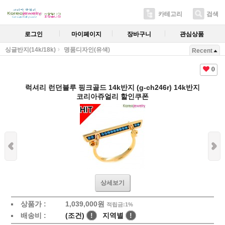
카테고리
검색
로그인
마이페이지
장바구니
관심상품
싱글반지(14k/18k)
명품디자인(유색)
Recent
0
럭셔리 런던블루 핑크골드 14k반지 (g-ch246r) 14k반지
코리아쥬얼리 할인쿠폰
상세보기
상품가 :
1,039,000원
적립금:1%
배송비 :
(조건)
!
지역별
!