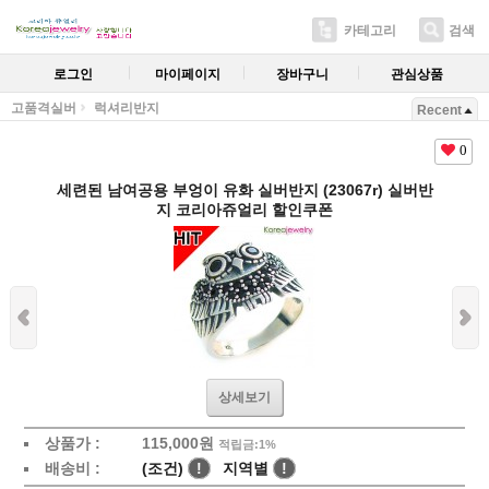
카테고리
검색
로그인
마이페이지
장바구니
관심상품
고품격실버
럭셔리반지
Recent
0
세련된 남여공용 부엉이 유화 실버반지 (23067r) 실버반
지 코리아쥬얼리 할인쿠폰
상세보기
상품가 :
115,000원
적립금:1%
배송비 :
(조건)
!
지역별
!