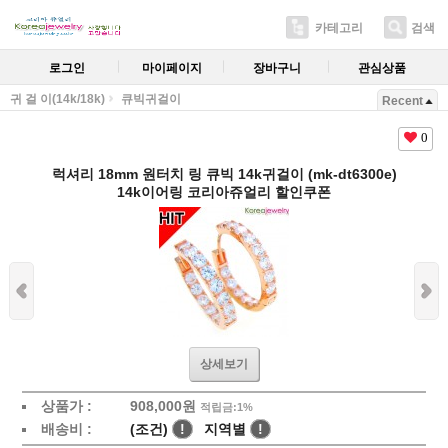
카테고리
검색
로그인
마이페이지
장바구니
관심상품
귀 걸 이(14k/18k)
큐빅귀걸이
Recent
0
럭셔리 18mm 원터치 링 큐빅 14k귀걸이 (mk-dt6300e)
14k이어링 코리아쥬얼리 할인쿠폰
상세보기
상품가 :
908,000원
적립금:1%
배송비 :
(조건)
!
지역별
!