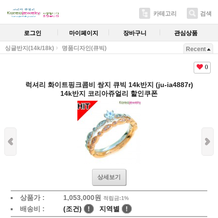
카테고리
검색
로그인
마이페이지
장바구니
관심상품
싱글반지(14k/18k)
명품디자인(큐빅)
Recent
0
럭셔리 화이트핑크콤비 쌍지 큐빅 14k반지 (ju-ia4887r)
14k반지 코리아쥬얼리 할인쿠폰
상세보기
상품가 :
1,053,000
원
적립금:1%
배송비 :
(조건)
!
지역별
!