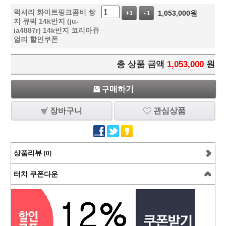
럭셔리 화이트핑크콤비 쌍
1,053,000
원
+1
-1
지 큐빅 14k반지 (ju-
ia4887r) 14k반지 코리아쥬
얼리 할인쿠폰
총 상품 금액
1,053,000
원
구매하기
장바구니
관심상품
상품리뷰
[0]
터치 쿠폰다운