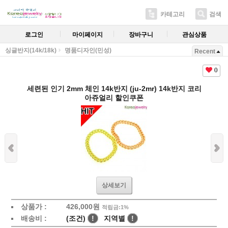
카테고리
검색
로그인
마이페이지
장바구니
관심상품
싱글반지(14k/18k)
명품디자인(민성)
Recent
0
세련된 인기 2mm 체인 14k반지 (ju-2mr) 14k반지 코리
아쥬얼리 할인쿠폰
상세보기
상품가 :
426,000원
적립금:1%
배송비 :
(조건)
!
지역별
!