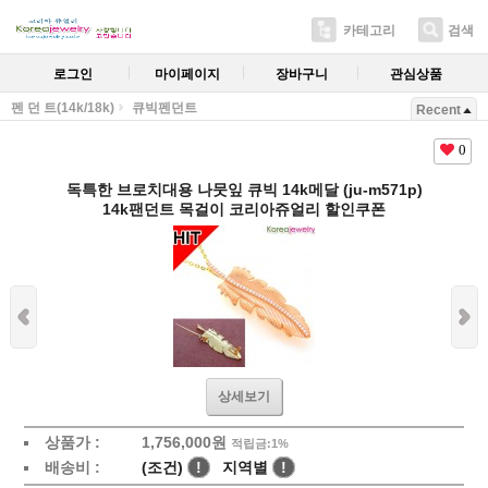
카테고리
검색
로그인
마이페이지
장바구니
관심상품
펜 던 트(14k/18k)
큐빅펜던트
Recent
0
독특한 브로치대용 나뭇잎 큐빅 14k메달 (ju-m571p)
14k팬던트 목걸이 코리아쥬얼리 할인쿠폰
상세보기
상품가 :
1,756,000원
적립금:1%
배송비 :
(조건)
!
지역별
!