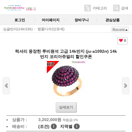
카테고리
검색
로그인
마이페이지
장바구니
관심상품
싱글반지(14k/18k)
명품디자인(유색)
Recent
0
럭셔리 웅장한 루비원석 고급 14k반지 (ju-a1092rr) 14k
반지 코리아쥬얼리 할인쿠폰
상세보기
상품가 :
3,202,000원
적립금:1%
배송비 :
(조건)
!
지역별
!