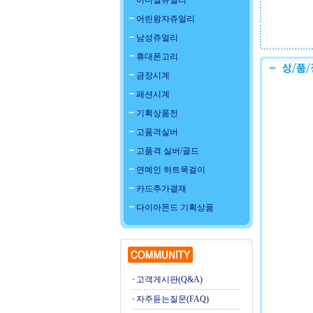
이니셜쥬얼리
어린왕자쥬얼리
남성쥬얼리
휴대폰고리
금장시계
패션시계
기획상품전
고품격실버
고품격 실버/골드
연예인 하트목걸이
카드추가결재
다이아몬드 기획상품
고객게시판(Q&A)
자주듣는질문(FAQ)