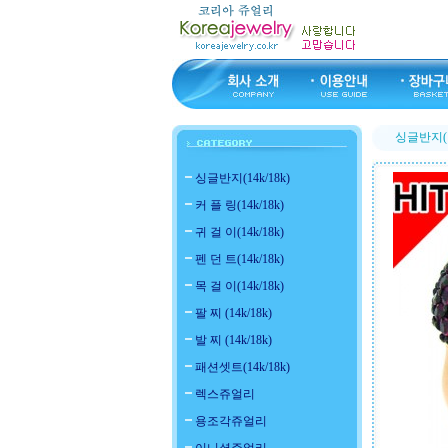
싱글반지(14
싱글반지(14k/18k)
커 플 링(14k/18k)
귀 걸 이(14k/18k)
펜 던 트(14k/18k)
목 걸 이(14k/18k)
팔 찌 (14k/18k)
발 찌 (14k/18k)
패션셋트(14k/18k)
렉스쥬얼리
용조각쥬얼리