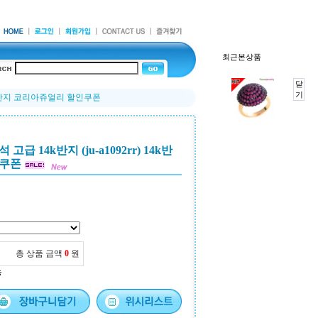
최근본상품
닫
기
 14k반지 코리아쥬얼리 할인쿠폰
 14k반지 (ju-a1092rr) 14k반
인쿠폰
총 상품 금액
0
원
능