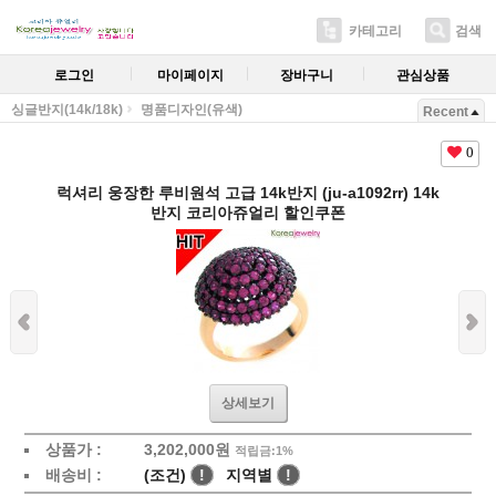
카테고리
검색
로그인
마이페이지
장바구니
관심상품
싱글반지(14k/18k)
명품디자인(유색)
Recent
0
럭셔리 웅장한 루비원석 고급 14k반지 (ju-a1092rr) 14k
반지 코리아쥬얼리 할인쿠폰
상세보기
상품가 :
3,202,000원
적립금:1%
배송비 :
(조건)
!
지역별
!