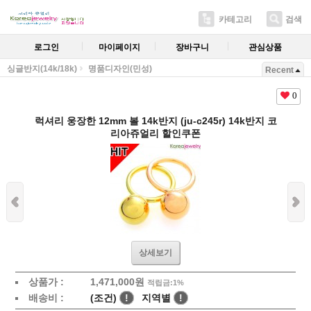
카테고리
검색
로그인
마이페이지
장바구니
관심상품
싱글반지(14k/18k)
명품디자인(민성)
Recent
0
럭셔리 웅장한 12mm 볼 14k반지 (ju-c245r) 14k반지 코
리아쥬얼리 할인쿠폰
상세보기
상품가 :
1,471,000원
적립금:1%
배송비 :
(조건)
!
지역별
!