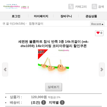
카테고리
검색
로그인
마이페이지
장바구니
관심상품
귀 걸 이(14k/18k)
침형귀걸이
Recent
0
세련된 볼륨하트 침식 반쪽 3종 14k귀걸이 (mk-
dte1059) 14k이어링 코리아쥬얼리 할인쿠폰
상세보기
상품가 :
120,000원
적립금:1%
배송비 :
(조건)
!
지역별
!