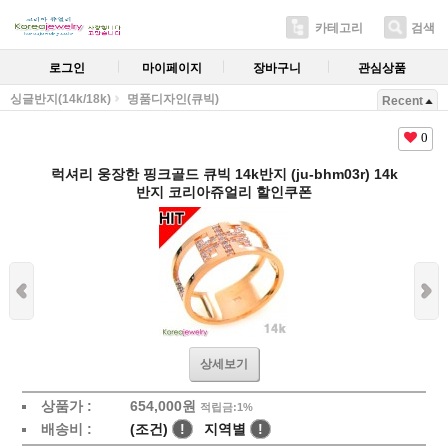
카테고리
검색
로그인
마이페이지
장바구니
관심상품
싱글반지(14k/18k)
명품디자인(큐빅)
Recent
0
럭셔리 웅장한 핑크골드 큐빅 14k반지 (ju-bhm03r) 14k
반지 코리아쥬얼리 할인쿠폰
상세보기
상품가 :
654,000원
적립금:1%
배송비 :
(조건)
!
지역별
!