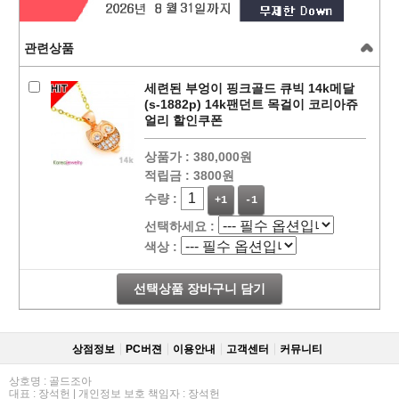
관련상품
세련된 부엉이 핑크골드 큐빅 14k메달
(s-1882p) 14k팬던트 목걸이 코리아쥬
얼리 할인쿠폰
상품가 :
380,000원
적립금 :
3800원
수량 :
+1
-1
선택하세요 :
색상 :
선택상품 장바구니 담기
상점정보
PC버젼
이용안내
고객센터
커뮤니티
상호명 : 골드조아
대표 : 장석헌 | 개인정보 보호 책임자 : 장석헌