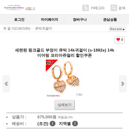
카테고리
검색
로그인
마이페이지
장바구니
관심상품
귀 걸 이(14k/18k)
큐빅귀걸이
Recent
0
세련된 핑크골드 부엉이 큐빅 14k귀걸이 (s-1882e) 14k
이어링 코리아쥬얼리 할인쿠폰
상세보기
상품가 :
675,000원
적립금:1%
배송비 :
(조건)
!
지역별
!