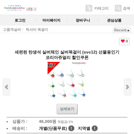
카테고리
검색
로그인
마이페이지
장바구니
관심상품
고품격실버
럭셔리 목걸이
Recent
0
세련된 탄생석 실버체인 실버목걸이 (svc12) 선물용인기
코리아쥬얼리 할인쿠폰
상세보기
상품가 :
46,000원
적립금:1%
배송비 :
개별(단품무료)
!
지역별
!