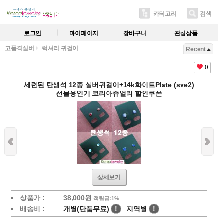
카테고리
검색
로그인
마이페이지
장바구니
관심상품
고품격실버
럭셔리 귀걸이
Recent
0
세련된 탄생석 12종 실버귀걸이+14k화이트Plate (sve2)
선물용인기 코리아쥬얼리 할인쿠폰
상세보기
상품가 :
38,000원
적립금:1%
배송비 :
개별(단품무료)
!
지역별
!