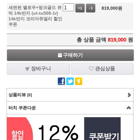
세련된 옐로우+핑크골드 큐
819,000
원
+1
-1
빅 14k반지 (ut-tu508-1r)
14k반지 코리아쥬얼리 할인
쿠폰
총 상품 금액
819,000
원
구매하기
장바구니
관심상품
상품리뷰
[0]
터치 쿠폰다운