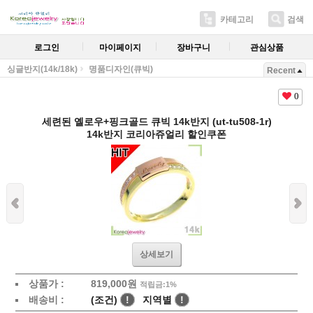
카테고리
검색
로그인
마이페이지
장바구니
관심상품
싱글반지(14k/18k)
명품디자인(큐빅)
Recent
0
세련된 옐로우+핑크골드 큐빅 14k반지 (ut-tu508-1r)
14k반지 코리아쥬얼리 할인쿠폰
상세보기
상품가 :
819,000
원
적립금:1%
배송비 :
(조건)
!
지역별
!