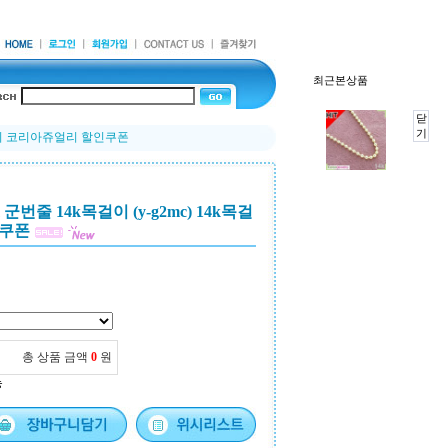
최근본상품
닫
기
목걸이 코리아쥬얼리 할인쿠폰
번줄 14k목걸이 (y-g2mc) 14k목걸
인쿠폰
총 상품 금액
0
원
능