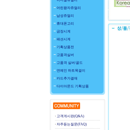
이니셜쥬얼리
어린왕자쥬얼리
남성쥬얼리
휴대폰고리
금장시계
패션시계
기획상품전
고품격실버
고품격 실버/골드
연예인 하트목걸이
카드추가결재
다이아몬드 기획상품
고객게시판(Q&A)
자주듣는질문(FAQ)