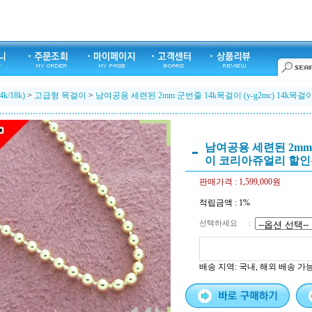
k/18k)
>
고급형 목걸이
>
남여공용 세련된 2mm 군번줄 14k목걸이 (y-g2mc) 14k
남여공용 세련된 2mm 군
이 코리아쥬얼리 할
판매가격 :
1,599,000원
적립금액 :
1%
선택하세요
:
배송 지역
: 국내, 해외 배송 가