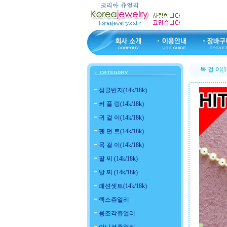
목 걸 이(14
싱글반지(14k/18k)
커 플 링(14k/18k)
귀 걸 이(14k/18k)
펜 던 트(14k/18k)
목 걸 이(14k/18k)
팔 찌 (14k/18k)
발 찌 (14k/18k)
패션셋트(14k/18k)
렉스쥬얼리
용조각쥬얼리