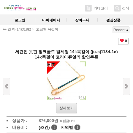
카테고리
검색
로그인
마이페이지
장바구니
관심상품
목 걸 이(14k/18k)
고급형 목걸이
Recent
0
세련된 옷핀 핑크골드 일체형 14k목걸이 (ju-sj1134-1c)
14k목걸이 코리아쥬얼리 할인쿠폰
상세보기
상품가 :
876,000원
적립금:1%
배송비 :
(조건)
!
지역별
!