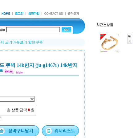
최근본상품
닫
기
14k반지 코리아쥬얼리 할인쿠폰
빅 14k반지 (ju-g1467r) 14k반지
폰
총 상품 금액
0
원
능