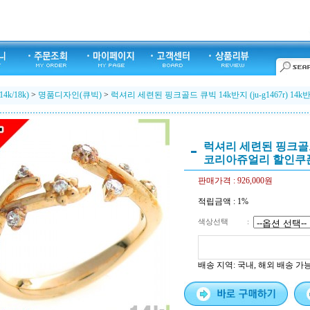
k/18k)
>
명품디자인(큐빅)
>
럭셔리 세련된 핑크골드 큐빅 14k반지 (ju-g1467r) 
럭셔리 세련된 핑크골드 큐
코리아쥬얼리 할인쿠
판매가격 :
926,000원
적립금액 :
1%
색상선택
:
배송 지역
: 국내, 해외 배송 가