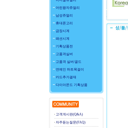
이니셜쥬얼리
어린왕자쥬얼리
남성쥬얼리
휴대폰고리
금장시계
패션시계
기획상품전
고품격실버
고품격 실버/골드
연예인 하트목걸이
카드추가결재
다이아몬드 기획상품
고객게시판(Q&A)
자주듣는질문(FAQ)