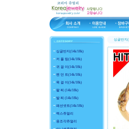
싱글반지(14
싱글반지(14k/18k)
커 플 링(14k/18k)
귀 걸 이(14k/18k)
펜 던 트(14k/18k)
목 걸 이(14k/18k)
팔 찌 (14k/18k)
발 찌 (14k/18k)
패션셋트(14k/18k)
렉스쥬얼리
용조각쥬얼리