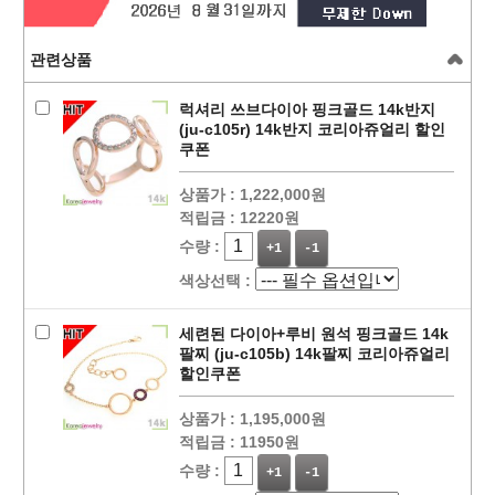
관련상품
럭셔리 쓰브다이아 핑크골드 14k반지
(ju-c105r) 14k반지 코리아쥬얼리 할인
쿠폰
상품가 :
1,222,000원
적립금 :
12220원
수량 :
+1
-1
색상선택 :
세련된 다이아+루비 원석 핑크골드 14k
팔찌 (ju-c105b) 14k팔찌 코리아쥬얼리
할인쿠폰
상품가 :
1,195,000원
적립금 :
11950원
수량 :
+1
-1