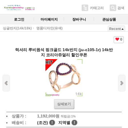
카테고리
검색
로그인
마이페이지
장바구니
관심상품
싱글반지(14k/18k)
명품디자인(유색)
Recent
0
럭셔리 루비원석 핑크골드 14k반지 (ju-c105-1r) 14k반
지 코리아쥬얼리 할인쿠폰
상세보기
상품가 :
1,192,000원
적립금:1%
배송비 :
(조건)
!
지역별
!