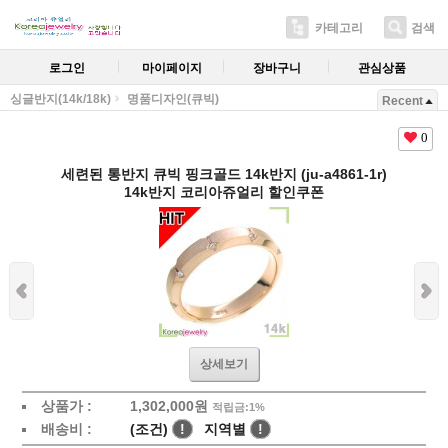
카테고리
검색
로그인
마이페이지
장바구니
관심상품
싱글반지(14k/18k)
명품디자인(큐빅)
Recent
0
세련된 통반지 큐빅 핑크골드 14k반지 (ju-a4861-1r)
14k반지 코리아쥬얼리 할인쿠폰
상세보기
상품가 :
1,302,000원
적립금:1%
배송비 :
(조건)
!
지역별
!