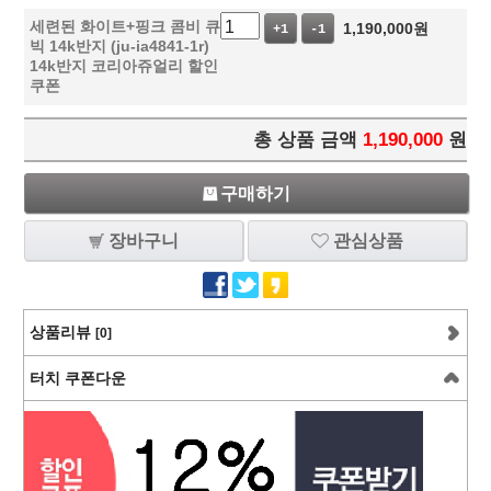
세련된 화이트+핑크 콤비 큐
1,190,000
원
+1
-1
빅 14k반지 (ju-ia4841-1r)
14k반지 코리아쥬얼리 할인
쿠폰
총 상품 금액
1,190,000
원
구매하기
장바구니
관심상품
상품리뷰
[0]
터치 쿠폰다운