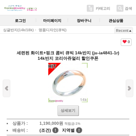
카테고리
검색
로그인
마이페이지
장바구니
관심상품
싱글반지(14k/18k)
명품디자인(큐빅)
Recent
0
세련된 화이트+핑크 콤비 큐빅 14k반지 (ju-ia4841-1r)
14k반지 코리아쥬얼리 할인쿠폰
상세보기
상품가 :
1,190,000
원
적립금:1%
배송비 :
(조건)
!
지역별
!