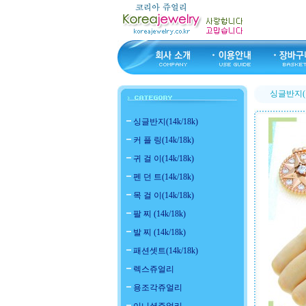
싱글반지(14
싱글반지(14k/18k)
커 플 링(14k/18k)
귀 걸 이(14k/18k)
펜 던 트(14k/18k)
목 걸 이(14k/18k)
팔 찌 (14k/18k)
발 찌 (14k/18k)
패션셋트(14k/18k)
렉스쥬얼리
용조각쥬얼리