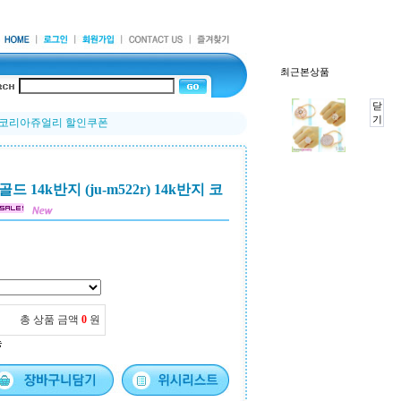
최근본상품
닫
기
k반지 코리아쥬얼리 할인쿠폰
14k반지 (ju-m522r) 14k반지 코
총 상품 금액
0
원
능