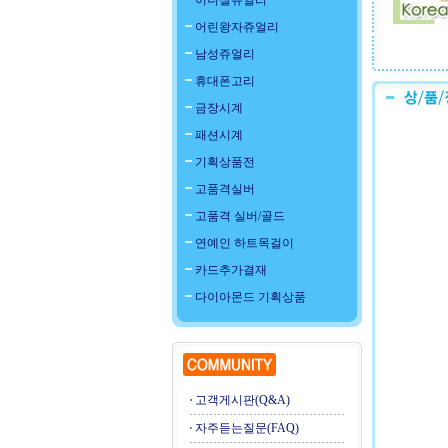
이니셜쥬얼리
어린왕자쥬얼리
남성쥬얼리
휴대폰고리
금장시계
패션시계
기획상품전
고품격실버
고품격 실버/골드
연예인 하트목걸이
카드추가결재
다이아몬드 기획상품
고객게시판(Q&A)
자주듣는질문(FAQ)