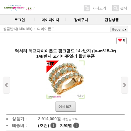
카테고리
검색
로그인
마이페이지
장바구니
관심상품
싱글반지(14k/18k)
다이아몬드
Recent
0
럭셔리 러프다이아몬드 핑크골드 14k반지 (ju-m515-3r)
14k반지 코리아쥬얼리 할인쿠폰
상세보기
상품가 :
2,914,000원
적립금:1%
배송비 :
(조건)
!
지역별
!