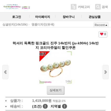
카테고리
검색
로그인
마이페이지
장바구니
관심상품
싱글반지(14k/18k)
명품디자인(유색)
Recent
0
럭셔리 독특한 핑크골드 진주 14k반지 (ju-k904r) 14k반
지 코리아쥬얼리 할인쿠폰
상세보기
상품가 :
1,419,000원
적립금:1%
배송비 :
(조건)
!
지역별
!