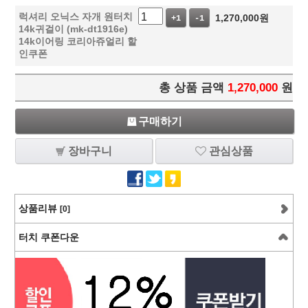
럭셔리 오닉스 자개 원터치
1,270,000
원
+1
-1
14k귀걸이 (mk-dt1916e)
14k이어링 코리아쥬얼리 할
인쿠폰
총 상품 금액
1,270,000
원
구매하기
장바구니
관심상품
상품리뷰
[0]
터치 쿠폰다운