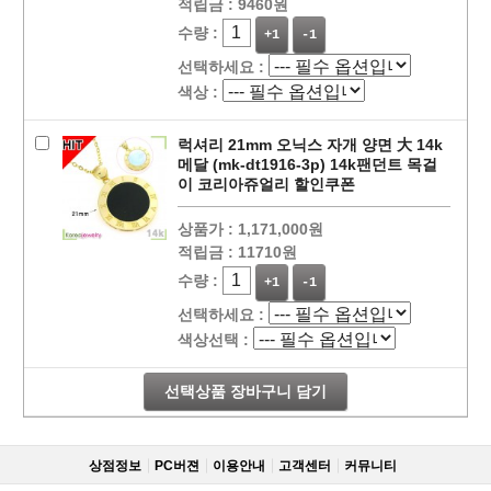
적립금 :
9460원
수량 :
+1
-1
선택하세요 :
색상 :
럭셔리 21mm 오닉스 자개 양면 大 14k
메달 (mk-dt1916-3p) 14k팬던트 목걸
이 코리아쥬얼리 할인쿠폰
상품가 :
1,171,000원
적립금 :
11710원
수량 :
+1
-1
선택하세요 :
색상선택 :
선택상품 장바구니 담기
상점정보
PC버젼
이용안내
고객센터
커뮤니티