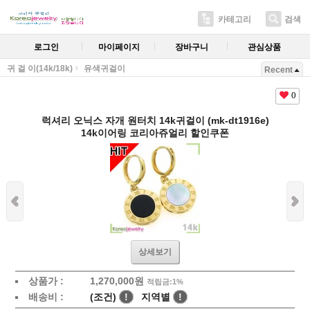
카테고리
검색
로그인
마이페이지
장바구니
관심상품
귀 걸 이(14k/18k)
유색귀걸이
Recent
0
럭셔리 오닉스 자개 원터치 14k귀걸이 (mk-dt1916e)
14k이어링 코리아쥬얼리 할인쿠폰
상세보기
상품가 :
1,270,000
원
적립금:1%
배송비 :
(조건)
!
지역별
!