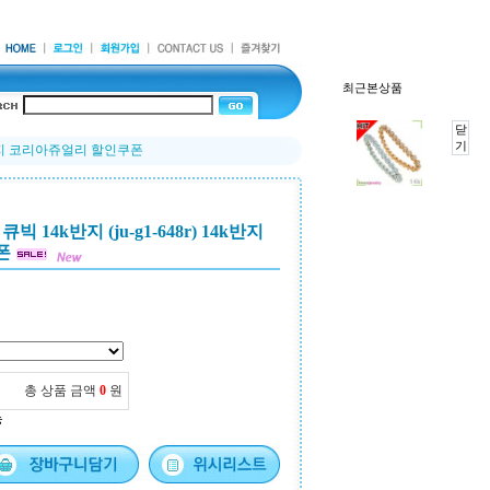
최근본상품
닫
기
4k반지 코리아쥬얼리 할인쿠폰
14k반지 (ju-g1-648r) 14k반지
폰
총 상품 금액
0
원
능