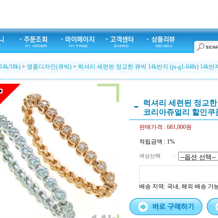
k/18k)
>
명품디자인(큐빅)
>
럭셔리 세련된 정교한 큐빅 14k반지 (ju-g1-648r) 1
럭셔리 세련된 정교한 큐빅 
코리아쥬얼리 할인쿠
판매가격 :
681,000원
적립금액 :
1%
색상선택
:
배송 지역
: 국내, 해외 배송 가