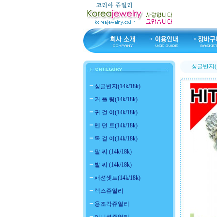
싱글반지(14
싱글반지(14k/18k)
커 플 링(14k/18k)
귀 걸 이(14k/18k)
펜 던 트(14k/18k)
목 걸 이(14k/18k)
팔 찌 (14k/18k)
발 찌 (14k/18k)
패션셋트(14k/18k)
렉스쥬얼리
용조각쥬얼리