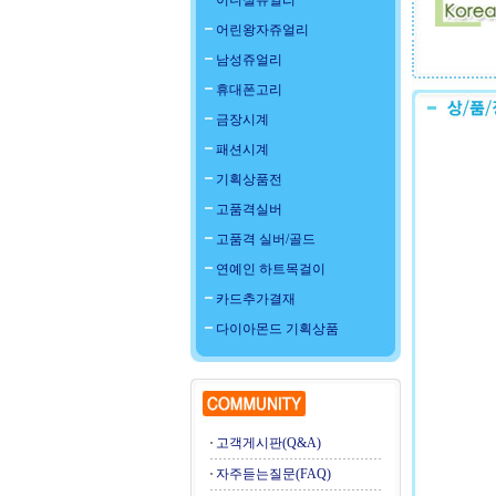
이니셜쥬얼리
어린왕자쥬얼리
남성쥬얼리
휴대폰고리
금장시계
패션시계
기획상품전
고품격실버
고품격 실버/골드
연예인 하트목걸이
카드추가결재
다이아몬드 기획상품
고객게시판(Q&A)
자주듣는질문(FAQ)