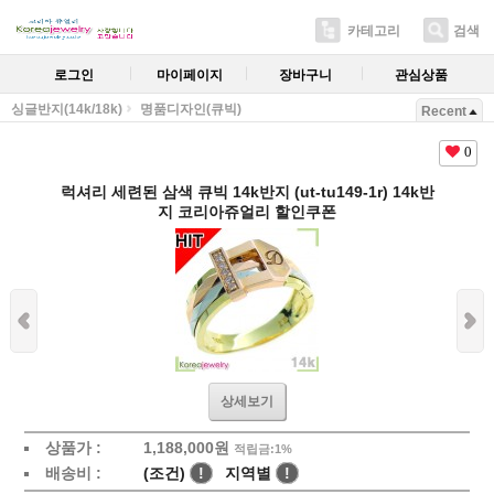
카테고리
검색
로그인
마이페이지
장바구니
관심상품
싱글반지(14k/18k)
명품디자인(큐빅)
Recent
0
럭셔리 세련된 삼색 큐빅 14k반지 (ut-tu149-1r) 14k반
지 코리아쥬얼리 할인쿠폰
상세보기
상품가 :
1,188,000
원
적립금:1%
배송비 :
(조건)
!
지역별
!