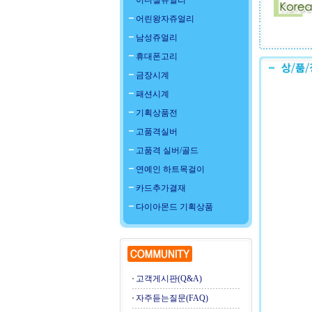
이니셜쥬얼리
어린왕자쥬얼리
남성쥬얼리
휴대폰고리
금장시계
패션시계
기획상품전
고품격실버
고품격 실버/골드
연예인 하트목걸이
카드추가결재
다이아몬드 기획상품
고객게시판(Q&A)
자주듣는질문(FAQ)