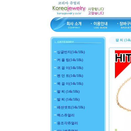
팔 찌 (14k
싱글반지(14k/18k)
커 플 링(14k/18k)
귀 걸 이(14k/18k)
펜 던 트(14k/18k)
목 걸 이(14k/18k)
팔 찌 (14k/18k)
발 찌 (14k/18k)
패션셋트(14k/18k)
렉스쥬얼리
용조각쥬얼리