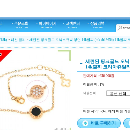
/18k)
>
패션 팔찌
>
세련된 핑크골드 오닉스큐빅 양면 14k팔찌 (mk-dt1865b) 14k
세련된 핑크골드 오닉스큐빅
14k팔찌 코리아쥬얼
판매가격 :
656,000원
적립금액 :
1%
색상선택
:
배송 지역
: 국내, 해외 배송 가