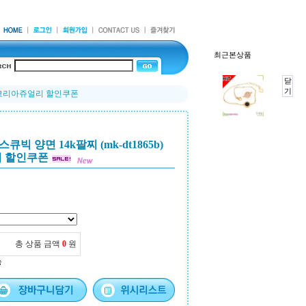
최근본상품
닫
기
팔찌 코리아쥬얼리 할인쿠폰
 양면 14k팔찌 (mk-dt1865b)
리 할인쿠폰
총 상품 금액
0
원
능