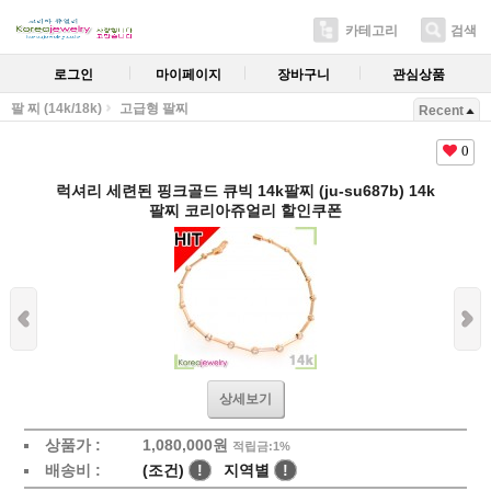
카테고리
검색
로그인
마이페이지
장바구니
관심상품
팔 찌 (14k/18k)
고급형 팔찌
Recent
0
럭셔리 세련된 핑크골드 큐빅 14k팔찌 (ju-su687b) 14k
팔찌 코리아쥬얼리 할인쿠폰
상세보기
상품가 :
1,080,000원
적립금:1%
배송비 :
(조건)
!
지역별
!