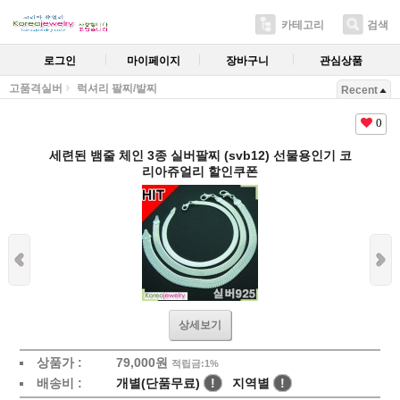
카테고리
검색
로그인
마이페이지
장바구니
관심상품
고품격실버
럭셔리 팔찌/발찌
Recent
0
세련된 뱀줄 체인 3종 실버팔찌 (svb12) 선물용인기 코
리아쥬얼리 할인쿠폰
상세보기
상품가 :
79,000원
적립금:1%
배송비 :
개별(단품무료)
!
지역별
!