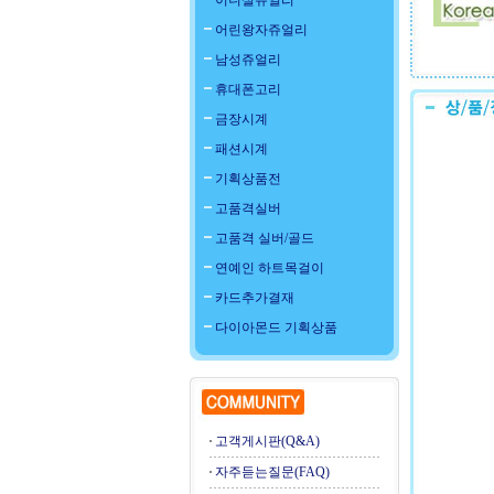
이니셜쥬얼리
어린왕자쥬얼리
남성쥬얼리
휴대폰고리
금장시계
패션시계
기획상품전
고품격실버
고품격 실버/골드
연예인 하트목걸이
카드추가결재
다이아몬드 기획상품
고객게시판(Q&A)
자주듣는질문(FAQ)