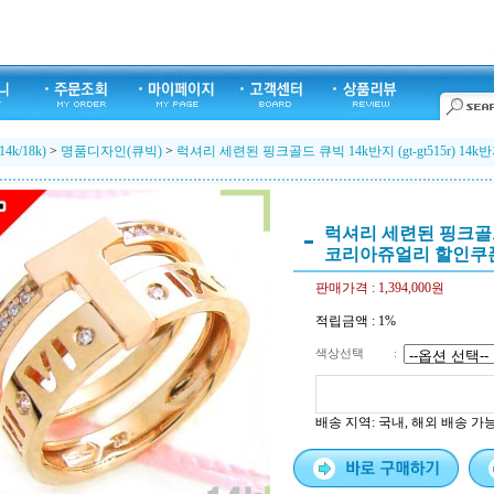
k/18k)
>
명품디자인(큐빅)
>
럭셔리 세련된 핑크골드 큐빅 14k반지 (gt-gt515r) 
럭셔리 세련된 핑크골드 큐
코리아쥬얼리 할인쿠
판매가격 :
1,394,000원
적립금액 :
1%
색상선택
:
배송 지역
: 국내, 해외 배송 가