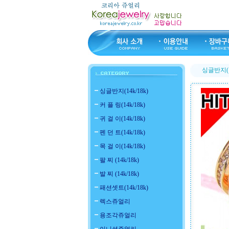
싱글반지(14
싱글반지(14k/18k)
커 플 링(14k/18k)
귀 걸 이(14k/18k)
펜 던 트(14k/18k)
목 걸 이(14k/18k)
팔 찌 (14k/18k)
발 찌 (14k/18k)
패션셋트(14k/18k)
렉스쥬얼리
용조각쥬얼리