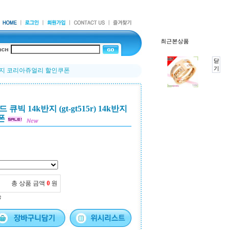
최근본상품
닫
기
14k반지 코리아쥬얼리 할인쿠폰
빅 14k반지 (gt-gt515r) 14k반지
폰
총 상품 금액
0
원
능