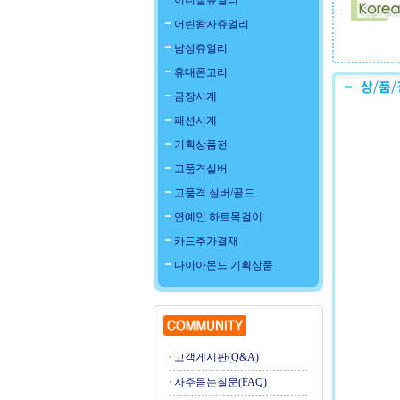
이니셜쥬얼리
어린왕자쥬얼리
남성쥬얼리
휴대폰고리
금장시계
패션시계
기획상품전
고품격실버
고품격 실버/골드
연예인 하트목걸이
카드추가결재
다이아몬드 기획상품
고객게시판(Q&A)
자주듣는질문(FAQ)