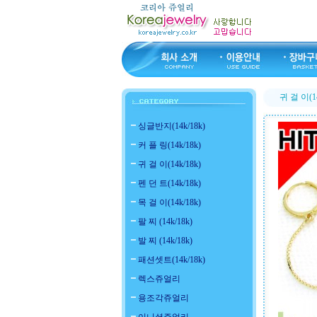
귀 걸 이(14
싱글반지(14k/18k)
커 플 링(14k/18k)
귀 걸 이(14k/18k)
펜 던 트(14k/18k)
목 걸 이(14k/18k)
팔 찌 (14k/18k)
발 찌 (14k/18k)
패션셋트(14k/18k)
렉스쥬얼리
용조각쥬얼리