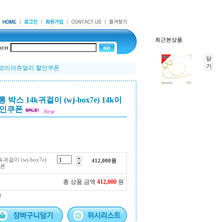
최근본상품
닫
기
이어링 코리아쥬얼리 할인쿠폰
박스 14k귀걸이 (wj-box7e) 14k이
할인쿠폰
귀걸이 (wj-box7e)
412,000
원
쿠폰
총 상품 금액
412,000
원
능