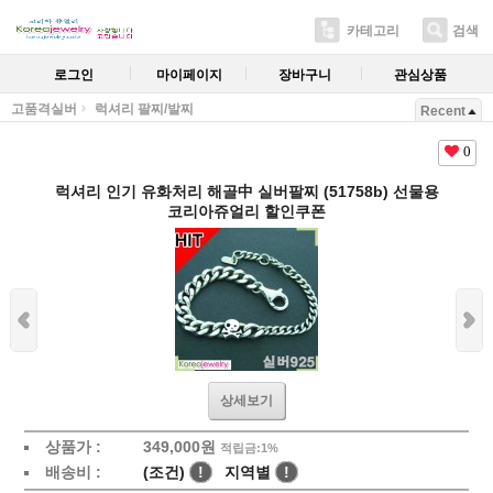
카테고리
검색
로그인
마이페이지
장바구니
관심상품
고품격실버
럭셔리 팔찌/발찌
Recent
0
럭셔리 인기 유화처리 해골中 실버팔찌 (51758b) 선물용
코리아쥬얼리 할인쿠폰
상세보기
상품가 :
349,000원
적립금:1%
배송비 :
(조건)
!
지역별
!