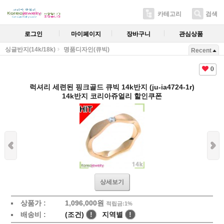
카테고리
검색
로그인
마이페이지
장바구니
관심상품
싱글반지(14k/18k)
명품디자인(큐빅)
Recent
0
럭셔리 세련된 핑크골드 큐빅 14k반지 (ju-ia4724-1r)
14k반지 코리아쥬얼리 할인쿠폰
상세보기
상품가 :
1,096,000원
적립금:1%
배송비 :
(조건)
!
지역별
!