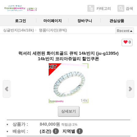
카테고리
검색
로그인
마이페이지
장바구니
관심상품
싱글반지(14k/18k)
명품디자인(큐빅)
Recent
0
럭셔리 세련된 화이트골드 큐빅 14k반지 (ju-g1395r)
14k반지 코리아쥬얼리 할인쿠폰
상세보기
상품가 :
840,000원
적립금:1%
배송비 :
(조건)
!
지역별
!