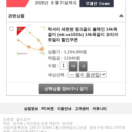
관련상품
럭셔리 세련된 핑크골드 볼체인 14k목
걸이 (mk-ce1533c) 14k목걸이 코리아
쥬얼리 할인쿠폰
상품가 :
1,154,000원
적립금 :
11540원
수량 :
+1
-1
색상선택 :
선택상품 장바구니 담기
상점정보
PC버젼
이용안내
고객센터
커뮤니티
상호명 : 골드조아
대표 : 장석헌 | 개인정보 보호 책임자 : 장석헌
사업자등록번호 :130-27-31892 | 통신판매업신고번호 : 종로구청 제01-2797호
전화 : 010-6228-5872 | 팩스 :