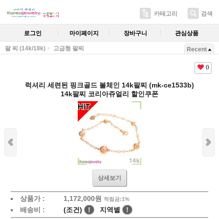
카테고리
검색
로그인
마이페이지
장바구니
관심상품
팔 찌 (14k/18k)
고급형 팔찌
Recent
0
럭셔리 세련된 핑크골드 볼체인 14k팔찌 (mk-ce1533b)
14k팔찌 코리아쥬얼리 할인쿠폰
상세보기
상품가 :
1,172,000원
적립금:1%
배송비 :
(조건)
!
지역별
!