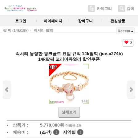
카테고리
검색
로그인
마이페이지
장바구니
관심상품
팔 찌 (14k/18k)
럭셔리 팔찌
Recent
0
럭셔리 웅장한 핑크골드 표범 큐빅 14k팔찌 (jue-a274b)
14k팔찌 코리아쥬얼리 할인쿠폰
상세보기
상품가 :
5,770,000원
적립금:1%
배송비 :
(조건)
!
지역별
!