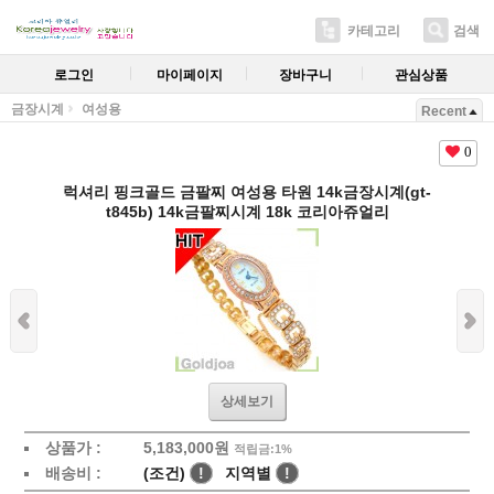
카테고리
검색
로그인
마이페이지
장바구니
관심상품
금장시계
여성용
Recent
0
럭셔리 핑크골드 금팔찌 여성용 타원 14k금장시계(gt-
t845b) 14k금팔찌시계 18k 코리아쥬얼리
상세보기
상품가 :
5,183,000원
적립금:1%
배송비 :
(조건)
!
지역별
!