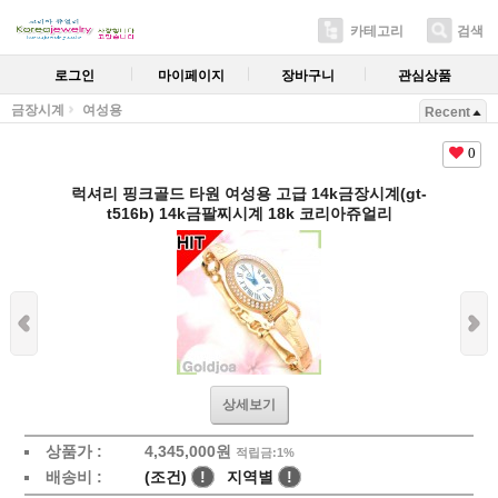
카테고리
검색
로그인
마이페이지
장바구니
관심상품
금장시계
여성용
Recent
0
럭셔리 핑크골드 타원 여성용 고급 14k금장시계(gt-
t516b) 14k금팔찌시계 18k 코리아쥬얼리
상세보기
상품가 :
4,345,000원
적립금:1%
배송비 :
(조건)
!
지역별
!