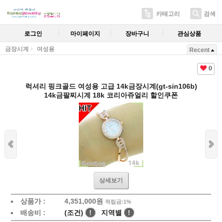
카테고리
검색
로그인
마이페이지
장바구니
관심상품
금장시계
여성용
Recent
0
럭셔리 핑크골드 여성용 고급 14k금장시계(gt-sin106b)
14k금팔찌시계 18k 코리아쥬얼리 할인쿠폰
상세보기
상품가 :
4,351,000원
적립금:1%
배송비 :
(조건)
!
지역별
!