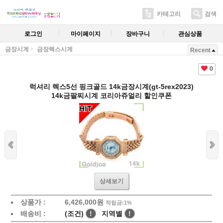
카테고리
검색
로그인
마이페이지
장바구니
관심상품
금장시계
금장렉스시계
Recent
0
럭셔리 렉스5선 핑크골드 14k금장시계(gt-5rex2023)
14k금팔찌시계 코리아쥬얼리 할인쿠폰
상세보기
상품가 :
6,426,000원
적립금:1%
배송비 :
(조건)
!
지역별
!