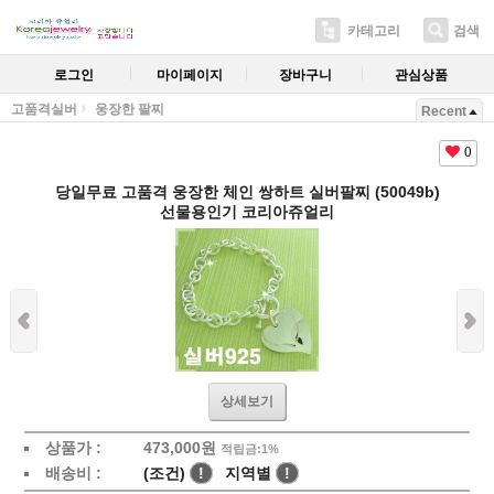
카테고리
검색
로그인
마이페이지
장바구니
관심상품
고품격실버
웅장한 팔찌
Recent
0
당일무료 고품격 웅장한 체인 쌍하트 실버팔찌 (50049b)
선물용인기 코리아쥬얼리
상세보기
상품가 :
473,000원
적립금:1%
배송비 :
(조건)
!
지역별
!